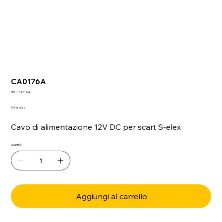
CA0176A
SKU
SKU:
CA0176A
CA0176A
IVA esclusa
Cavo di alimentazione 12V DC per scart S-elex
Quantità
Aggiungi al carrello