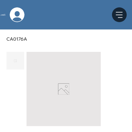
ccedi
CA0176A