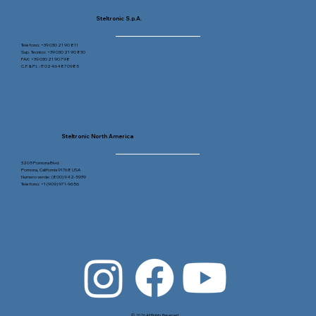
Steltronic S.p.A.
Telefono: +39 030 21 90 811
Sup. Tecnico: +39 030 21 90 830
FAX: +39 030 21 90 798
C.F. & P.I. : IT 02464870985
Steltronic North America
3205 Pomona Blvd.
Pomona, California 91768 USA
Numero verde: (800) 942-5939
Telefono: +1 (909) 971-9656
© 2026 All Rights Reserved