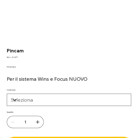
Pincam
SKU
SKU:
A123***
A123***
IVA esclusa
Per il sistema Wins e Focus NUOVO
Condizione
Quantità