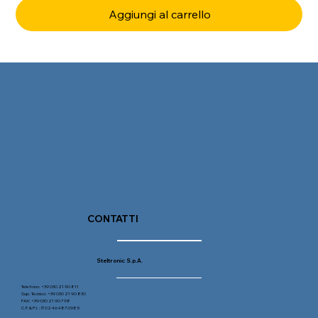
Aggiungi al carrello
CONTATTI
Steltronic S.p.A.
Telefono: +39 030 21 90 811
Sup. Tecnico: +39 030 21 90 830
FAX: +39 030 21 90 798
C.F. & P.I. : IT 02464870985