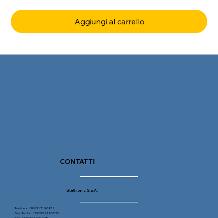
Aggiungi al carrello
CONTATTI
Steltronic S.p.A.
Telefono: +39 030 21 90 811
Sup. Tecnico: +39 030 21 90 830