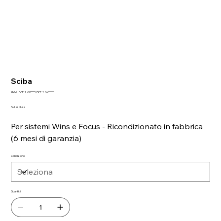
Sciba
SKU
SKU:
APP-Y-A0*****/APP-Y-A0******
APP-
Y-
IVA esclusa
A0*****/APP-
Y-
A0******
Per sistemi Wins e Focus - Ricondizionato in fabbrica
(6 mesi di garanzia)
Condizione
Quantità