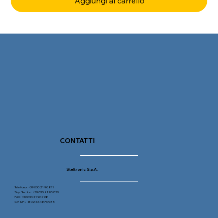
Aggiungi al carrello
CONTATTI
Steltronic S.p.A.
Telefono: +39 030 21 90 811
Sup. Tecnico: +39 030 21 90 830
FAX: +39 030 21 90 798
C.F. & P.I. : IT 02464870985