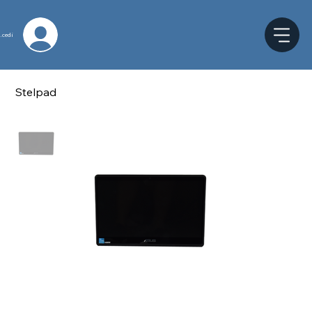
ccedi
Stelpad