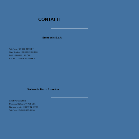
CONTATTI
Steltronic S.p.A.
Telefono: +39 030 21 90 811
Sup. Tecnico: +39 030 21 90 830
FAX: +39 030 21 90 798
C.F. & P.I. : IT 02464870985
Steltronic North America
3205 Pomona Blvd.
Pomona, California 91768 USA
Numero verde: (800) 942-5939
Telefono: +1 (909) 971-9656